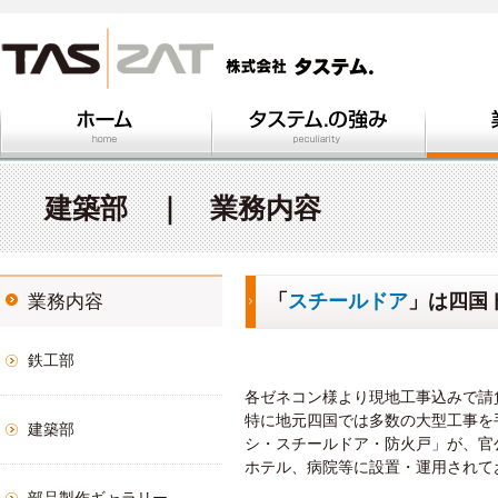
鉄工部
建築部
部品製作
納入実績
建築部 ｜ 業務内容
「
スチールドア
」は四国
業務内容
鉄工部
各ゼネコン様より現地工事込みで請
特に地元四国では多数の大型工事を
建築部
シ・スチールドア・防火戸」が、官
ホテル、病院等に設置・運用されて