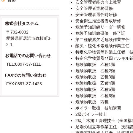
資格
安全管理者能力向上教育
安全管理者実務研修
安全管理者選任時研修
安全衛生推進者養成研修
株式会社タステム.
危険予知訓練リーダー研修
〒792-0032
危険予知訓練研修 修了証
愛媛県新居浜市政枝町3-
第二種酸素欠乏危険作業主任
2-1
酸欠・硫化水素危険作業主任
特定化学物質等作業主任者 
お電話でのお問い合わせ
特定化学物質及び四アルキル
TEL:0897-37-1111
危険物取扱 乙種1類
危険物取扱 乙種2類
FAXでのお問い合わせ
危険物取扱 乙種3類
危険物取扱 乙種4類
FAX:0897-37-1425
危険物取扱 乙種5類
危険物取扱 乙種6類
危険物取扱 丙種
ボイラー取扱 技能講習
2級ボイラー技士
2級土木施工管理技士（全国構
足場の組立等作業主任 技能