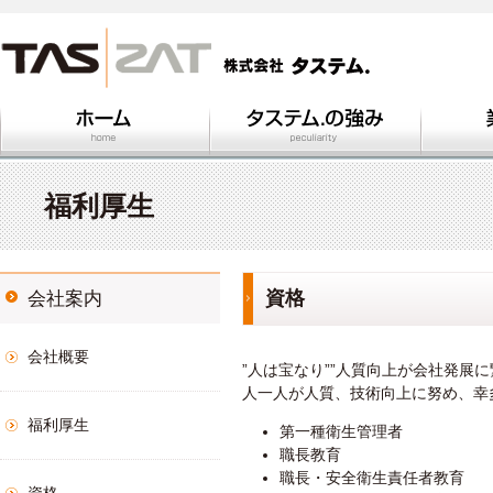
鉄工部
建築部
部品製作
納入実績
福利厚生
資格
会社案内
会社概要
”人は宝なり””人質向上が会社発展
人一人が人質、技術向上に努め、幸
福利厚生
第一種衛生管理者
職長教育
職長・安全衛生責任者教育